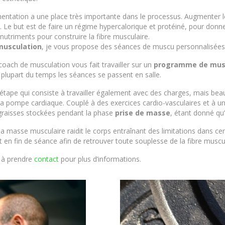
imentation a une place très importante dans le processus. Augmenter 
Le but est de faire un régime hypercalorique et protéiné, pour donne
nutriments pour construire la fibre musculaire.
musculation
, je vous propose des séances de muscu personnalisées a
oach de musculation vous fait travailler sur un
programme de musc
la plupart du temps les séances se passent en salle.
 l’étape qui consiste à travailler également avec des charges, mais bea
la pompe cardiaque. Couplé à des exercices cardio-vasculaires et à une
raisses stockées pendant la phase
prise de masse
, étant donné qu’
 la masse musculaire raidit le corps entraînant des limitations dans ce
t en fin de séance afin de retrouver toute souplesse de la fibre muscul
s à prendre
contact
pour plus d’informations.